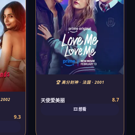
🏆 高分封神 · 法国 · 2001
8.7
2002
天使爱美丽
🎞️ 想看
9.3