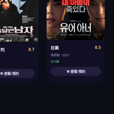
8.5
狂飙
8.7
审判
电视剧 · 2023
全39集
🎯 想看/预约
🎯 想看/预约