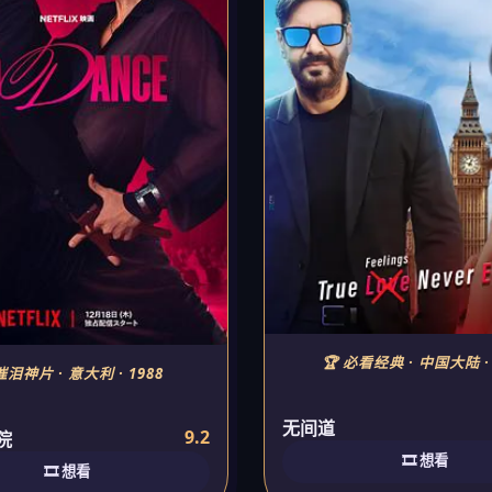
🏆 必看经典 · 中国大陆 · 
催泪神片 · 意大利 · 1988
无间道
9.2
院
🎞️ 想看
🎞️ 想看