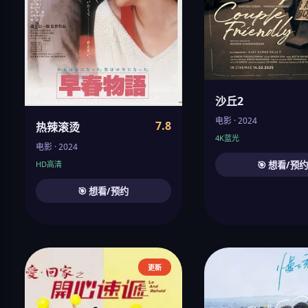
沙丘2
电影 · 2024
7.8
热辣滚烫
4K蓝光
电影 · 2024
🎯 想看/预
HD高清
🎯 想看/预约
更新