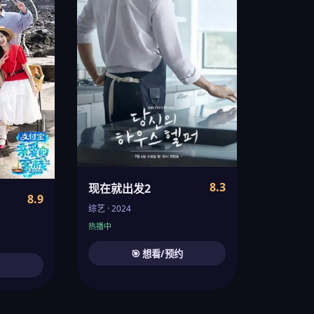
8.3
现在就出发2
8.9
综艺 · 2024
热播中
🎯 想看/预约
约