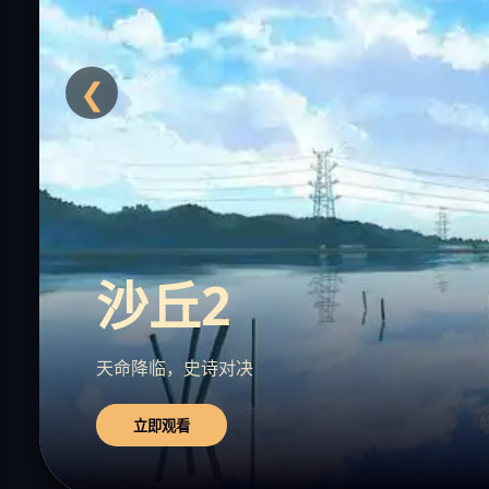
❮
沙丘2
天命降临，史诗对决
立即观看