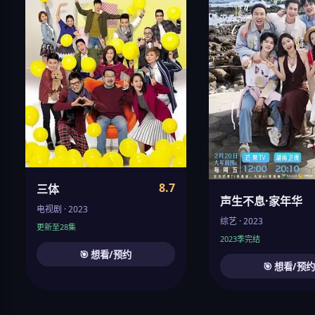
8.7
三体
声生不息·家年华
电视剧 · 2023
综艺 · 2023
更新至28集
2023季完结
🎯 想看/预约
🎯 想看/预