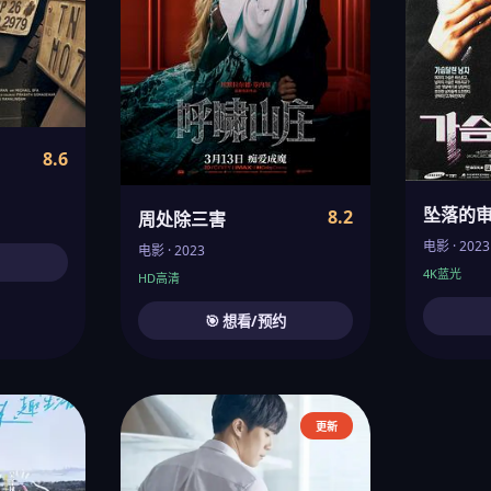
8.6
坠落的
8.2
周处除三害
电影 · 2023
电影 · 2023
约
4K蓝光
HD高清
🎯 想看/预约
更新