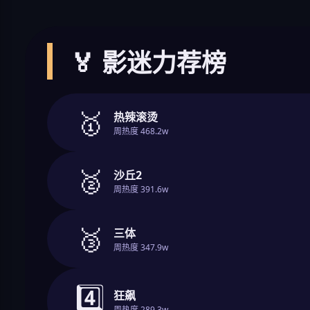
🏅 影迷力荐榜
🥇
热辣滚烫
周热度 468.2w
🥈
沙丘2
周热度 391.6w
🥉
三体
周热度 347.9w
4️⃣
狂飙
周热度 289.3w