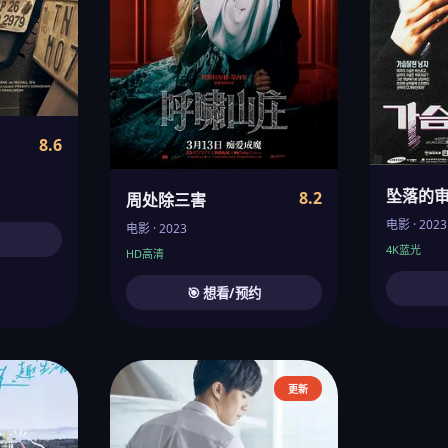
8.6
坠落的
8.2
周处除三害
电影 · 2023
电影 · 2023
约
4K蓝光
HD高清
🎯 想看/预约
更新