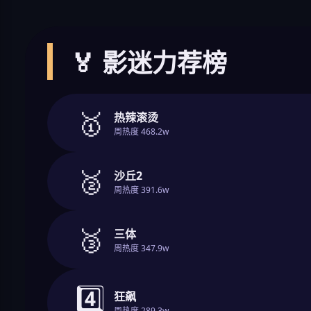
🏅 影迷力荐榜
🥇
热辣滚烫
周热度 468.2w
🥈
沙丘2
周热度 391.6w
🥉
三体
周热度 347.9w
4️⃣
狂飙
周热度 289.3w