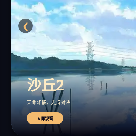
❮
沙丘2
天命降临，史诗对决
立即观看