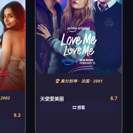
🏆 高分封神 · 法国 · 2001
8.7
2002
天使爱美丽
🎞️ 想看
9.3