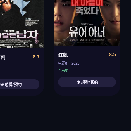
8.5
狂飙
8.7
审判
电视剧 · 2023
全39集
🎯 想看/预约
🎯 想看/预约