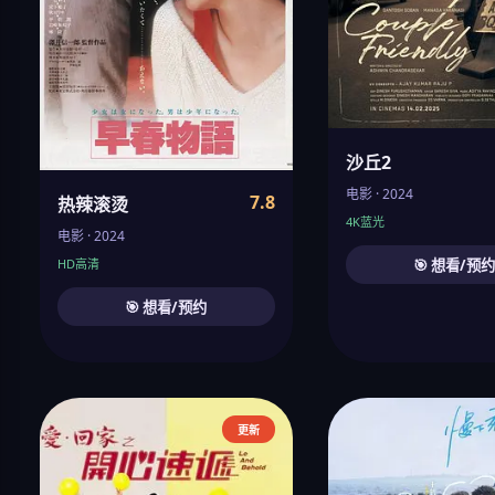
沙丘2
电影 · 2024
7.8
热辣滚烫
4K蓝光
电影 · 2024
🎯 想看/预
HD高清
🎯 想看/预约
更新