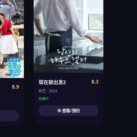
8.3
现在就出发2
8.9
综艺 · 2024
热播中
🎯 想看/预约
约