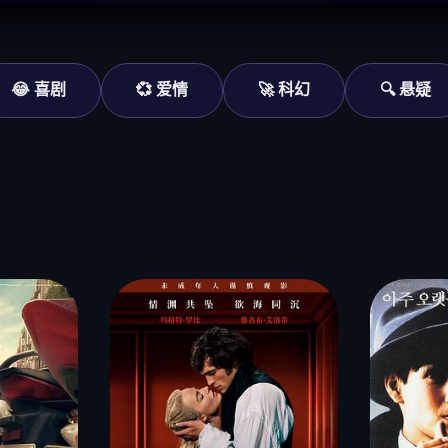
😂 喜剧
💞 爱情
🚀 科幻
🔍 悬疑