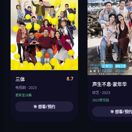
8.7
三体
声生不息·家年华
电视剧 · 2023
综艺 · 2023
更新至28集
2023季完结
🎯 想看/预约
🎯 想看/预