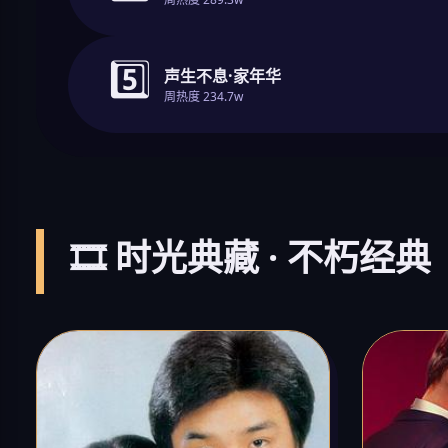
5️⃣
声生不息·家年华
周热度 234.7w
🎞️ 时光典藏 · 不朽经典