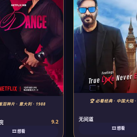
🏆 必看经典 · 中国大陆 · 
催泪神片 · 意大利 · 1988
无间道
9.2
院
🎞️ 想看
🎞️ 想看